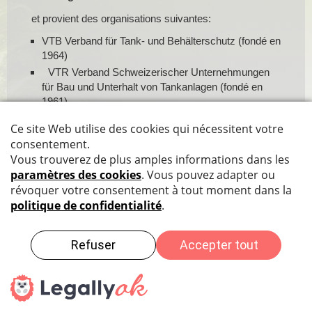
et provient des organisations suivantes:
VTB Verband für Tank- und Behälterschutz (fondé en
1964)
VTR Verband Schweizerischer Unternehmungen
für Bau und Unterhalt von Tankanlagen (fondé en
1961)
QPT Qualitäts-Prüfstelle für Tankrevisionen (fondé
en 1985)
VQSG Verband für Qualitätssicherung im
Gewässerschutz (fondé en 1992)
URCIT Union romande des entreprises d’installation
et de révision de stockages d’hydrocarbures (1968)
Protection des données
|
Impressum
|
Sitemap