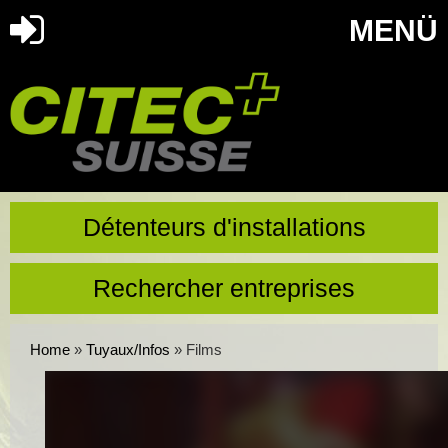
MENÜ
Détenteurs d'installations
Rechercher entreprises
Home
»
Tuyaux/Infos
»
Films