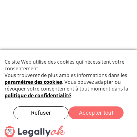
CITEC Suisse
Bahnhofstrasse 86
Postfach
5001
Aarau
Phone: +41 62 296 47 66
info@citec-suisse.ch
Protection des données
|
Impressum
|
Sitemap