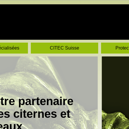
écialisées
CITEC Suisse
Protec
tre partenaire
es citernes et
 eaux