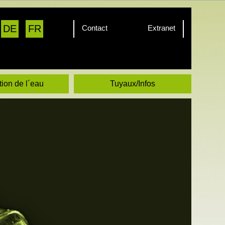
DE
FR
Contact
Extranet
tion de l´eau
Tuyaux/Infos