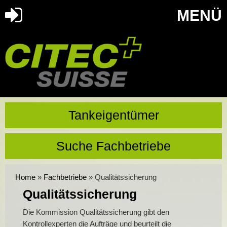
MENÜ
Tankeigentümer
Suche Fachbetriebe
Home
»
Fachbetriebe
»
Qualitätssicherung
Qualitätssicherung
Die Kommission Qualitätssicherung gibt den
Kontrollexperten die Aufträge und beurteilt die