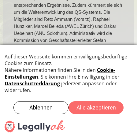
entsprechenden Ergebnisse. Zudem kümmert sie sich
um die Weiterentwicklung des QS-Systems. Die
Mitglieder sind Reto Ammann (Vorsitz), Raphael
Hunziker, Marcel Belleda (AWEL Zürich) und Oskar
Uebelhart (ANU Solothurn). Administrativ wird die
Kommission von Geschäftsstellenleiter Stefan
Huwyler unterstützt.
Die Qualitätssicherung von CITEC Suisse bezweckt
ein glaubwürdiges, tragfähiges und stabiles QS-
Selbstregulierungs-System innerhalb der Branche im
Rahmen der Eigenverantwortung.
Datenschutz
|
Impressum
|
Sitemap