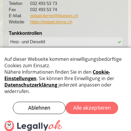
Telefon
032 493 53 73
Fax
032 493 53 74
E-Mail
gobatciterne@bluewin.ch
Website
https://gobatciterne.ch
Tankkontrollen
Heiz- und Dieselöl
Benzin
Wartung Leckanzeigesysteme
Doppelmantel
Rohrleitungen
Weitere Tätigkeiten
Tankrückbau
Tankstellenbau
Datenschutz
|
Impressum
|
Sitemap