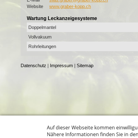
Website
www.graber-kopp.ch
Wartung Leckanzeigesysteme
Doppelmantel
Vollvakuum
Rohrleitungen
Datenschutz
|
Impressum
|
Sitemap