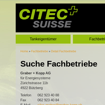
Tankeigentümer
Fachbetr
Home
»
Fachbetriebe
»
Detail Fachbetriebe
Suche Fachbetriebe
Graber + Kopp AG
für Energiesysteme
Zürichstrasse 11b
4922 Bützberg
Telefon
062 923 40 88
Fax
062 923 40 84
E-Mail
silas.graber@graber-kopp.ch