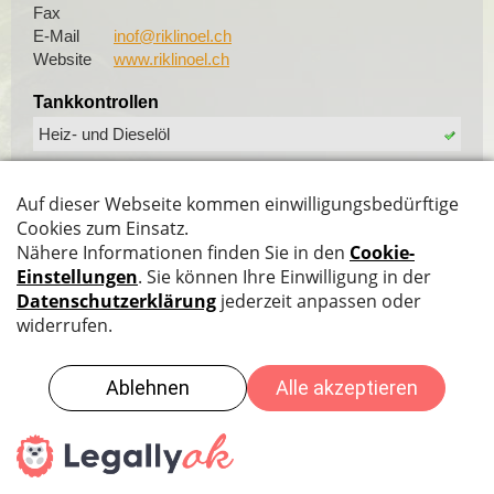
Fax
E-Mail
inof@riklinoel.ch
Website
www.riklinoel.ch
Tankkontrollen
Heiz- und Dieselöl
Spezielle Tätigkeiten
Tankraumfolien
Weitere Tätigkeiten
Tankrückbau
Datenschutz
|
Impressum
|
Sitemap