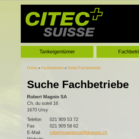
Tankeigentümer
Fachbetr
Home
»
Fachbetriebe
»
Detail Fachbetriebe
Suche Fachbetriebe
Robert Magnin SA
Ch. du soleil 16
1670 Ursy
Telefon
021 909 53 72
Fax
021 909 58 62
E-Mail
robertmagninsa@bluewin.ch
Website