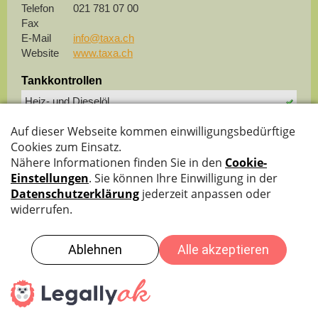
Telefon
021 781 07 00
Fax
E-Mail
info@taxa.ch
Website
www.taxa.ch
Tankkontrollen
Heiz- und Dieselöl
Benzin
Spezielle Tätigkeiten
Tankraumfolien
Weitere Tätigkeiten
Tankrückbau
Datenschutz
|
Impressum
|
Sitemap