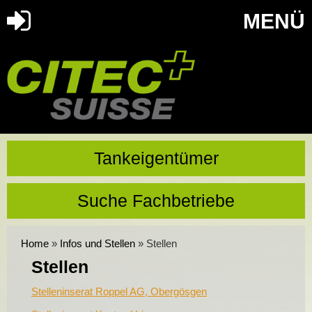
MENÜ
Tankeigentümer
Suche Fachbetriebe
Home
»
Infos und Stellen
»
Stellen
Stellen
Stelleninserat Roppel AG, Obergösgen